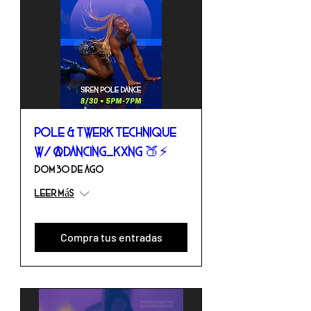
Pole & Twerk Technique
w/ @dancing_kxng 🍑⚡️
dom 30 de ago
Leer más
Compra tus entradas