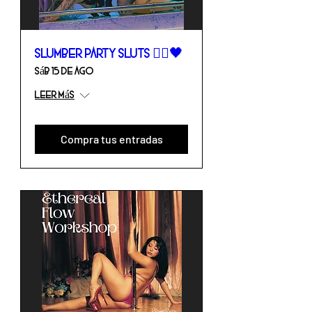
Slumber Party Sluts 👯‍♀️🖤
sáb 15 de ago
Leer más
Compra tus entradas