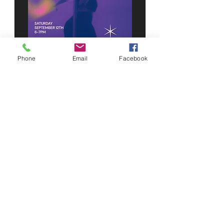
Phone
Email
Facebook
Foundations Workshop
w/ @codes_h ❤️🪽
sáb 12 de sep
Leer más
Compra tus entradas