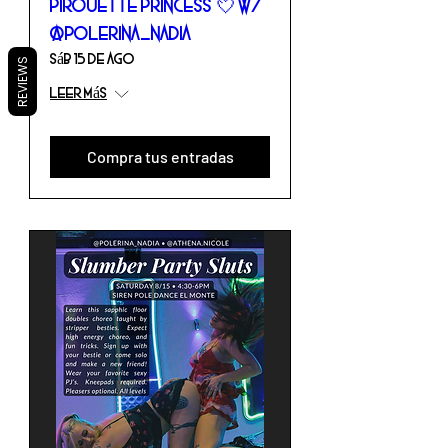
Pirouette Princess 💘 w/
@polerina_nadia
sáb 15 de ago
REVIEWS
Leer más
Compra tus entradas