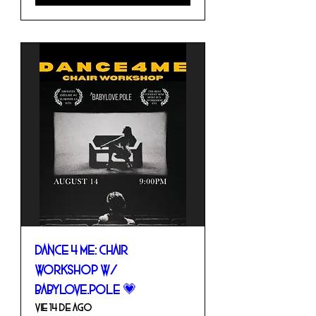
DANCE 4 ME: Chair
Workshop w/
babylove.pole 💗
vie 14 de ago