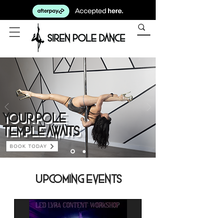
Your pole
temple awaits
BOOK TODAY
Upcoming Events