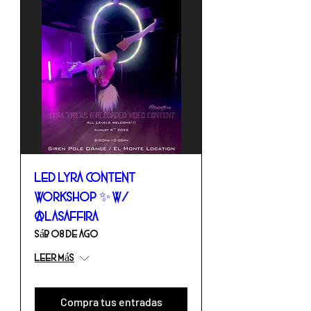
LED Lyra Content
Workshop ✨ w/
@lasaffira
sáb 08 de ago
Leer más
Compra tus entradas